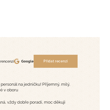
 rencenzí
Přidat recenzi
personál na jedničku! Příjemný, milý,
vé v oboru
ná, vždy dobře poradí, moc děkuji