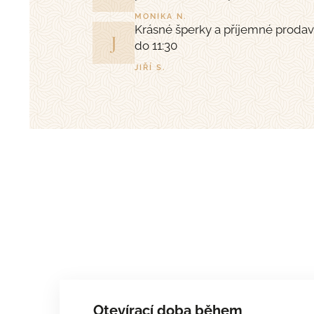
MONIKA N.
Krásné šperky a příjemné prodav
J
do 11:30
JIŘÍ S.
Otevírací doba během