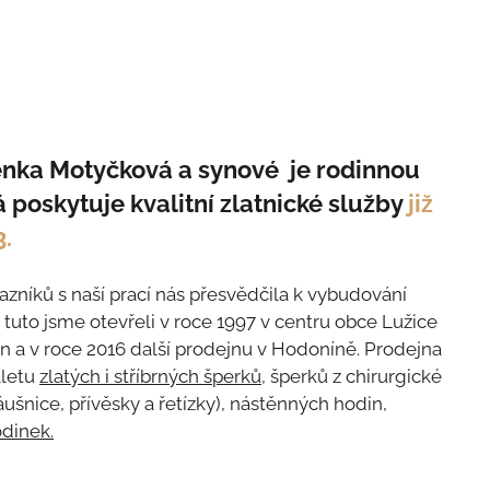
Lenka Motyčková a synové je rodinnou
á poskytuje kvalitní zlatnické služby
již
3.
zníků s naší prací nás přesvědčila k vybudování
; tuto jsme otevřeli v roce 1997 v centru obce Lužice
n a v roce 2016 další prodejnu v Hodoníně. Prodejna
aletu
zlatých i stříbrných šperků,
šperků z chirurgické
náušnice, přívěsky a řetízky), nástěnných hodin,
dinek.