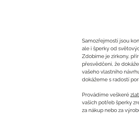
Samozřejmostí jsou ko
ale i šperky od světový
Zdobíme je zirkony, pří
přesvědčeni, že dokáže
vašeho vlastního návr
dokážeme s radostí pora
Provádíme veškeré
zla
vašich potřeb šperky zr
za nákup nebo za výrob