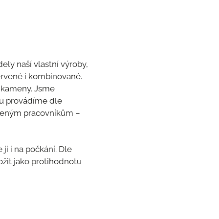
ly naší vlastní výroby,
červené i kombinované.
mi kameny. Jsme
bu provádíme dle
ušeným pracovníkům –
i i na počkání. Dle
žit jako protihodnotu