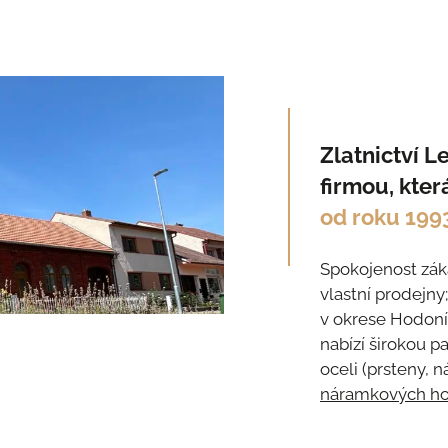
Zlatnictví 
firmou, kter
od roku 199
Spokojenost záka
vlastní prodejny
v okrese Hodoní
nabízí širokou p
oceli (prsteny, 
náramkových ho