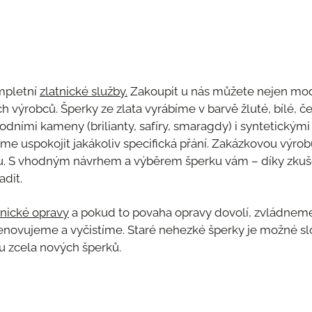
mpletní
zlatnické služby.
Zakoupit u nás můžete nejen mode
ch výrobců. Šperky ze zlata vyrábíme v barvě žluté, bílé, 
rodními kameny (brilianty, safíry, smaragdy) i syntetický
me uspokojit jakákoliv specifická přání. Zakázkovou výro
hu. S vhodným návrhem a výběrem šperku vám – díky zk
dit.
tnické opravy
a pokud to povaha opravy dovolí, zvládneme j
enovujeme a vyčistíme. Staré nehezké šperky je možné slo
u zcela nových šperků.