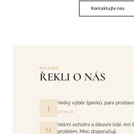
Kontaktujte nás
RECENZE
ŘEKLI O NÁS
Velký výběr šperků, paní prodav
J
JITKA D.
Velmi ochotní a šikovní lidé. Ani
M
problém. Moc doporučuji.