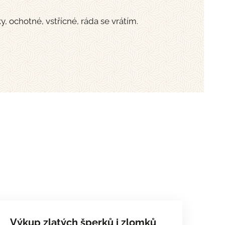
, ochotné, vstřícné, ráda se vrátím.
Výkup zlatých šperků i zlomků