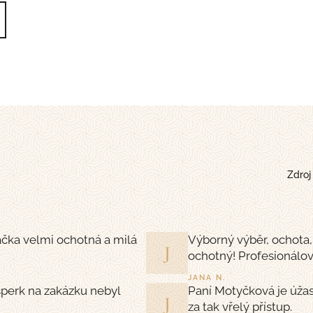
Zdroj
ačka velmi ochotná a milá
Výborný výběr, ochota, 
J
ochotný! Profesionálo
JANA N.
 šperk na zakázku nebyl
Paní Motyčková je úžas
J
za tak vřelý přístup.